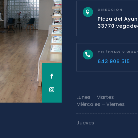
DIRECCIÓN

Plaza del Ayu
33770 vegadeo
TELÉFONO Y WHA

643 906 515
Lunes – Martes –
Miércoles – Viernes
Jueves