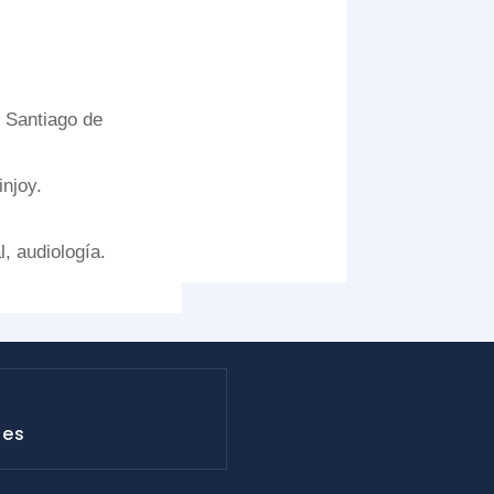
 Santiago de
njoy.
l, audiología.
.es