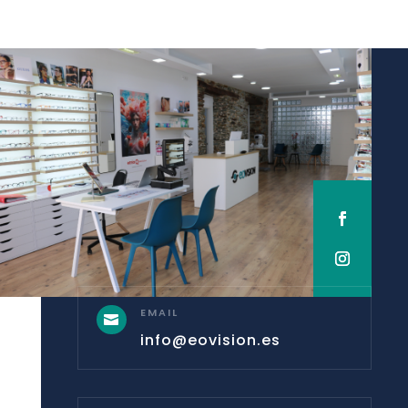
EMAIL

info@eovision.es